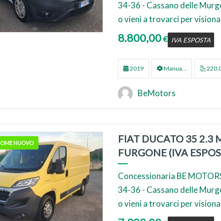
34-36 - Cassano delle Murg
o vieni a trovarci per visionar
8.800,00
€
IVA ESPOSTA
2019
Manua...
220,
BeMotors
FIAT DUCATO 35 2.3 
 COME NUOVO
FURGONE (IVA ESPOS
Concessionaria BE MOTORS
34-36 - Cassano delle Murg
o vieni a trovarci per visionar