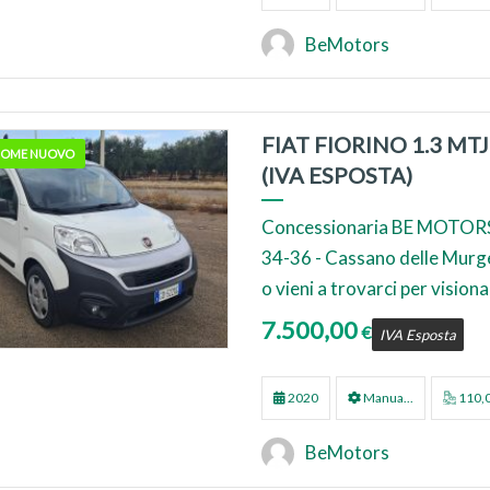
BeMotors
FIAT FIORINO 1.3 MT
 COME NUOVO
(IVA ESPOSTA)
Concessionaria BE MOTORS
34-36 - Cassano delle Murg
o vieni a trovarci per visionar
7.500,00
€
IVA Esposta
2020
Manua...
110,
BeMotors