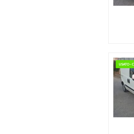
USATO -