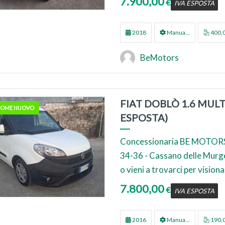
7.900,00
€
IVA ESPOSTA
2018
Manua...
400,
BeMotors
FIAT DOBLÒ 1.6 MULT
 COME NUOVO
ESPOSTA)
Concessionaria BE MOTORS
34-36 - Cassano delle Murg
o vieni a trovarci per visionar
7.800,00
€
IVA ESPOSTA
2016
Manua...
190,