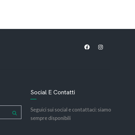
bemotors
bemotors
Social E Contatti
Seguici sui social e contattaci: siamo
sempre disponibili