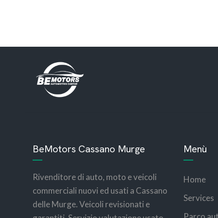
BeMotors Cassano Murge
Menù
Rivenditore di auto, moto e veicoli
Home
commerciali nuovi ed usati a Cassano
Services
delle Murge. Veicoli revisionati e
Parco au
garantiti. Servizio valutazione usato