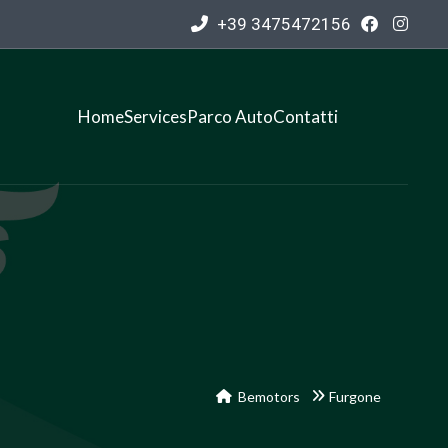
+39 3475472156
Home
Services
Parco Auto
Contatti
Bemotors
Furgone