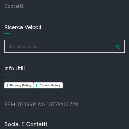
Contatti
Ricerca Veicoli
Info Utili
Privacy Policy
Cookie Policy
BE MOTORS P. IVA 08779100729
bemotors
bemotors
Social E Contatti