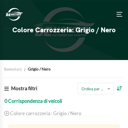
Colore Carrozzeria: Grigio / Nero
Bemotors
Grigio / Nero
Mostra filtri
Ordina per prezzo
0
Corrispondenza di veicoli
Colore carrozzeria :
Grigio / Nero