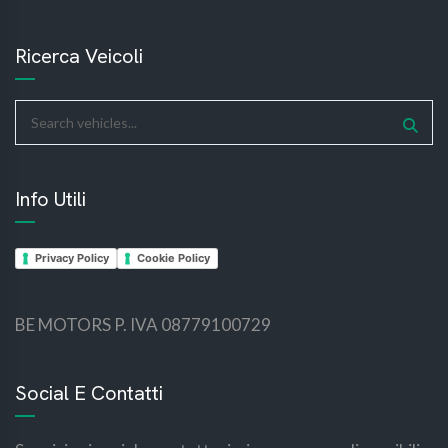
Ricerca Veicoli
Info Utili
Privacy Policy
Cookie Policy
BE MOTORS P. IVA 08779100729
bemotors
bemotors
Social E Contatti