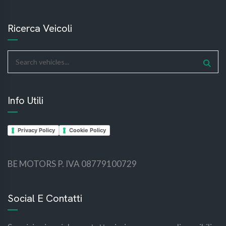
Ricerca Veicoli
Info Utili
Privacy Policy
Cookie Policy
BE MOTORS P. IVA 08779100729
bemotors
bemotors
Social E Contatti