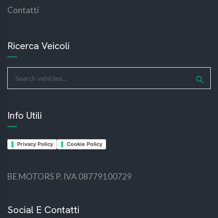
Contatti
Ricerca Veicoli
Info Utili
Privacy Policy
Cookie Policy
BE MOTORS P. IVA 08779100729
bemotors
bemotors
Social E Contatti