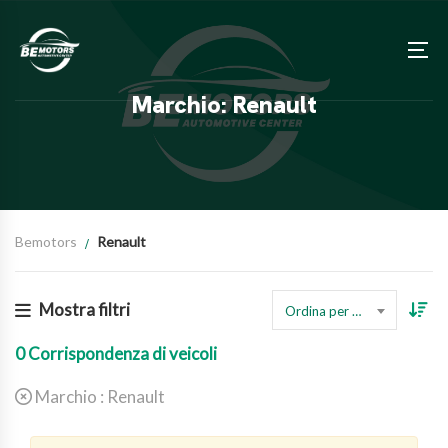
Marchio: Renault
Bemotors
Renault
Mostra filtri
Ordina per prezzo
0
Corrispondenza di veicoli
Marchio :
Renault