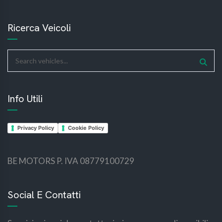
Ricerca Veicoli
Info Utili
Privacy Policy
Cookie Policy
BE MOTORS P. IVA 08779100729
bemotors
bemotors
Social E Contatti