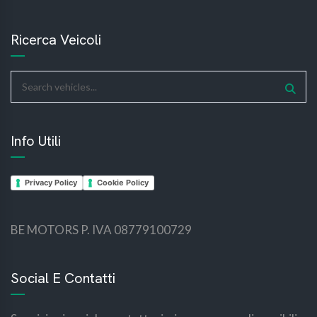
Ricerca Veicoli
Info Utili
Privacy Policy
Cookie Policy
BE MOTORS P. IVA 08779100729
bemotors
bemotors
Social E Contatti