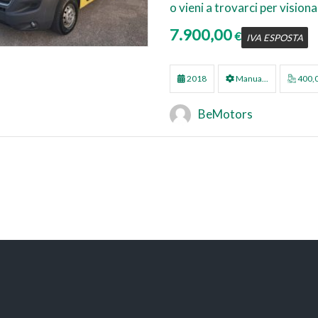
o vieni a trovarci per visionar
7.900,00
€
IVA ESPOSTA
2018
Manua...
400,
BeMotors