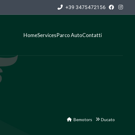
+39 3475472156
Home
Services
Parco Auto
Contatti
Bemotors
Ducato