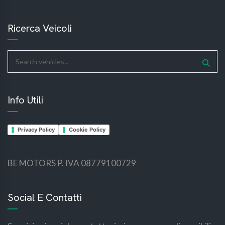
Ricerca Veicoli
Info Utili
Privacy Policy
Cookie Policy
BE MOTORS P. IVA 08779100729
bemotors
bemotors
Social E Contatti