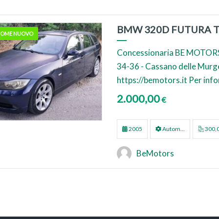
BMW 320D FUTURA 
 COME NUOVO
Concessionaria BE MOTORS
34-36 - Cassano delle Murge (
https://bemotors.it Per inf
2.000,00
€
2005
Autom...
300,
BeMotors