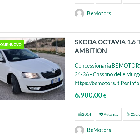
BeMotors
SKODA OCTAVIA 1.6 
 COME NUOVO
AMBITION
Concessionaria BE MOTORS
34-36 - Cassano delle Murge (
https://bemotors.it Per inf
6.900,00
€
2014
Autom...
250,
BeMotors