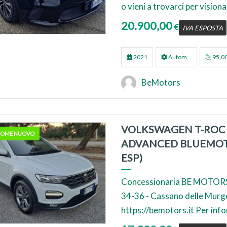
o vieni a trovarci per visionar
20.900,00
€
IVA ESPOSTA
2021
Autom...
95,0
BeMotors
VOLKSWAGEN T-ROC 2
 COME NUOVO
ADVANCED BLUEMOT
ESP)
Concessionaria BE MOTORS
34-36 - Cassano delle Murge (
https://bemotors.it Per inf