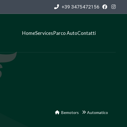
+39 3475472156
Home
Services
Parco Auto
Contatti
Bemotors
Automatico