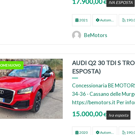
17.900,00
€
IVA ESPOSTA
2021
Autom...
190,
BeMotors
AUDI Q2 30 TDI S TR
 COME NUOVO
ESPOSTA)
Concessionaria BE MOTORS
34-36 - Cassano delle Murge (
https://bemotors.it Per inf
15.000,00
€
Iva esposta
2020
Autom...
190,