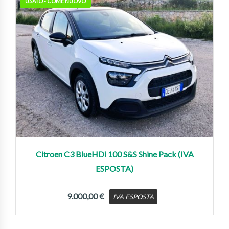
USATO - COME NUOVO
2021
Manua...
200,000 km
Citroen C3 BlueHDi 100 S&S Shine Pack (IVA
ESPOSTA)
9.000,00
€
IVA ESPOSTA